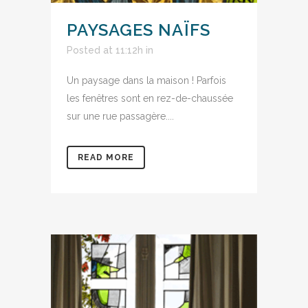
PAYSAGES NAÏFS
Posted at 11:12h
in
Un paysage dans la maison ! Parfois
les fenêtres sont en rez-de-chaussée
sur une rue passagère....
READ MORE